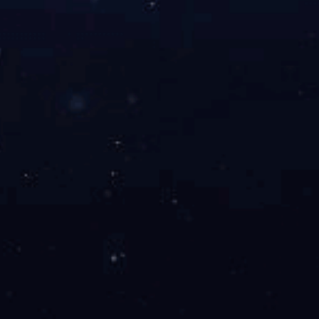
振动盘表面喷涂
振动盘耐磨涂层
医用振动盘
灯丝振动盘
版权所有
福建道同机械有限公司
（
internationaldialco.com
）电
话：15392003981 地址：福州市仓山区连坂村连坂新村4号
备
案号:
技术支持：
福建道同机械振动盘定制厂是一家生产和批发
精密振动盘
,
小
型振动盘
,
直线振动盘
,
自动送料振动盘
,五金振动盘,震动盘,振
动盘配件等自动化设备的厂家,提供直线送料解决方案,用品质,
成熟的技术解决客户自动定向送料问题。