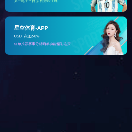
无序的工件直接倒入料仓，振动盘的自动排序和送料，大大提
高了材料准备的效率，并缩短了工件的装卸时间。
如需了解更多振动盘知识！请关注：开云·体育-开云(中国)一
站式服务官方网站_开云体育官方网站
上一条：
振动盘厂家告诉你振动盘振动乏力或过慢的原因
下
一条：
没有了
相关产品
振动盘涂层