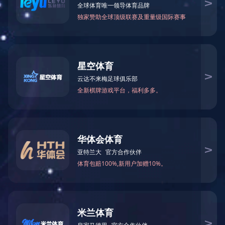
控制器展示
行业用途展示
新闻资讯
公司动态
振动盘知识
关于我们
联系我们
新闻导航
公司动态
振动盘知识
常见问答
振动盘知识
揭秘振动盘底座如何鉴别好坏