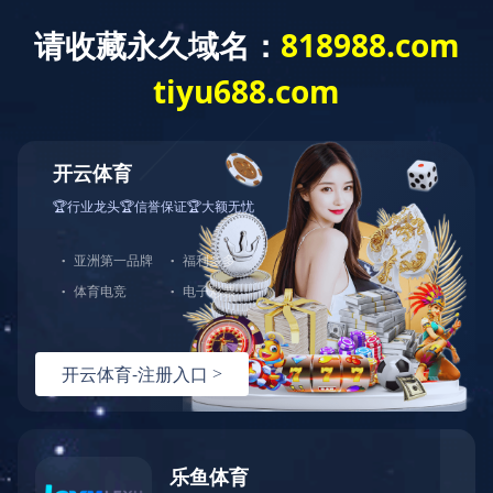
开云·体育
开云·体育-开云(中国)一站式服务官方网站_开云体育官
方网站
视觉检测设备
振动盘
电子五金/塑料类精密振动
盘
食品/医药/小商品类振动
盘
振动顶盘展示
振动盘辅助设备展示
涂层举例
非标自动化产品
振动盘展示
振动底座展示