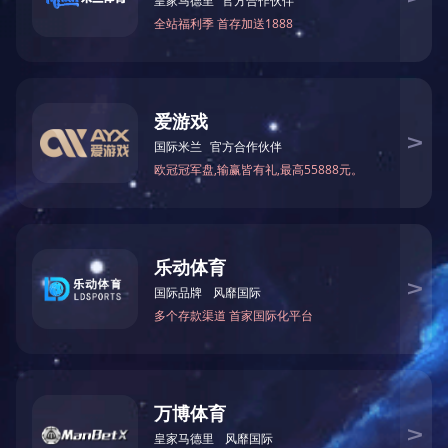
振动盘知识
揭秘振动盘底座如何鉴别好坏
福州道同带你认识什么是振动盘
振动盘厂家告诉你振动盘振动乏力或过慢的原因
浅析振动盘工作原理
精密振动盘
螺丝振动盘
自动振动盘
您所在的位置：
开云·体育-开云(中国)一站式服务官方网站_开
云体育官方网站
>
产品中心
>
涂层举例
福州振动盘涂层