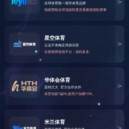
控制器展示
行业用途展示
新闻资讯
公司动态
振动盘知识
关于我们
联系我们
产品导航
视觉检测设备
电子五金/塑料类精密振动盘
食品/医药/小商品类振动盘
振动盘辅助设备展示
涂层举例
振动盘展示
振动底座展示