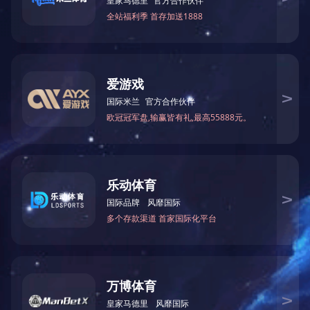
振动盘知识
揭秘振动盘底座如何鉴别好坏
福州道同带你认识什么是振动盘
振动盘厂家告诉你振动盘振动乏力或过慢的原因
浅析振动盘工作原理
精密振动盘
螺丝振动盘
自动振动盘
您所在的位置：
开云·体育-开云(中国)一站式服务官方网站_开
云体育官方网站
>
产品中心
>
涂层举例
防刮花振动盘涂层