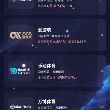
振动盘知识
揭秘振动盘底座如何鉴别好坏
福州道同带你认识什么是振动盘
振动盘厂家告诉你振动盘振动乏力或过慢的原因
浅析振动盘工作原理
精密振动盘
螺丝振动盘
自动振动盘
您所在的位置：
开云·体育-开云(中国)一站式服务官方网站_开
云体育官方网站
>
产品中心
>
振动盘展示
电子零件振动盘